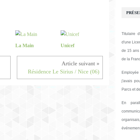
PRÉSE
Titulaire
d'une Licen
La Main
Unicef
de 15 ans 
de la Fran
Résidence Le Sirius / Nice (06)
Employée
j'avais po
Parcs et de
En paral
communica
organisai
événement