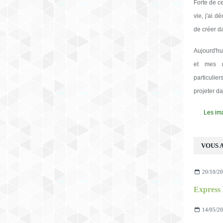
Forte de c
vie, j'ai d
de créer d
Aujourd'hu
et mes m
particulie
projeter d
Les ima
VOUS A
20/10/2
Express
14/05/2