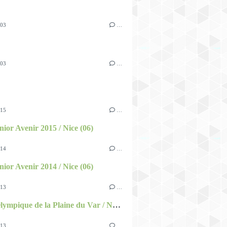
003
…
003
…
015
…
nior Avenir 2015 / Nice (06)
014
…
nior Avenir 2014 / Nice (06)
013
…
Bassin Olympique de la Plaine du Var / Nice (06)
013
…