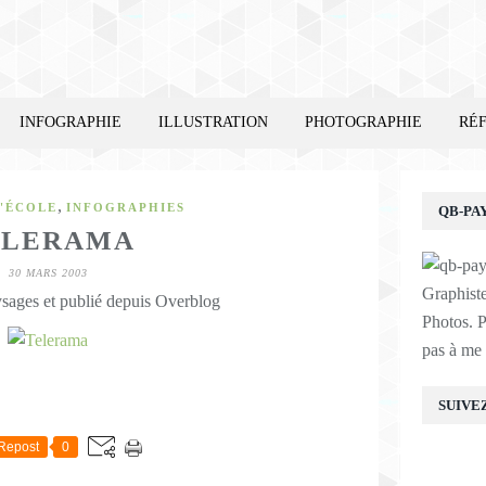
INFOGRAPHIE
ILLUSTRATION
PHOTOGRAPHIE
RÉ
,
'ÉCOLE
INFOGRAPHIES
QB-PA
ELERAMA
30 MARS 2003
Graphist
sages et publié depuis Overblog
Photos. P
pas à me 
E
SUIVE
Repost
0