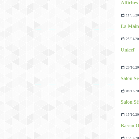
Affiches
11/05/2
La Main
25/04/2
Unicef
26/10/2
Salon Sé
08/12/2
Salon Sé
15/10/2
15/07/2