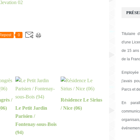
PRÉSE
E
Titulaire
Repost
0
d'une Licen
de 15 ans 
de la Fran
Employée
j'avais po
Parcs et de
grès /
Résidence Le Sirius
En paral
(06)
Le Petit Jardin
/ Nice (06)
communica
Parisien /
organisai
Fontenay-sous-Bois
événement
(94)