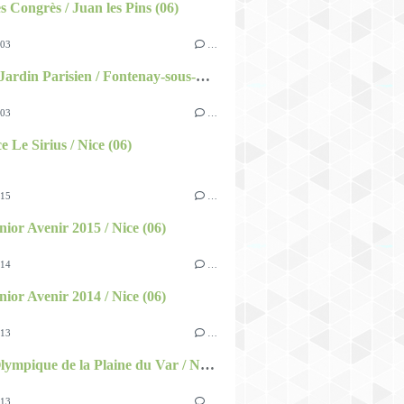
es Congrès / Juan les Pins (06)
003
…
Le Petit Jardin Parisien / Fontenay-sous-Bois (94)
003
…
e Le Sirius / Nice (06)
015
…
nior Avenir 2015 / Nice (06)
014
…
nior Avenir 2014 / Nice (06)
013
…
Bassin Olympique de la Plaine du Var / Nice (06)
013
…