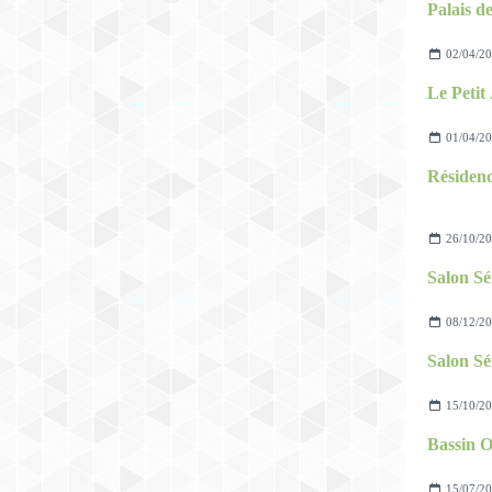
Palais d
02/04/2
01/04/2
Résidenc
26/10/2
Salon Sé
08/12/2
Salon Sé
15/10/2
15/07/2