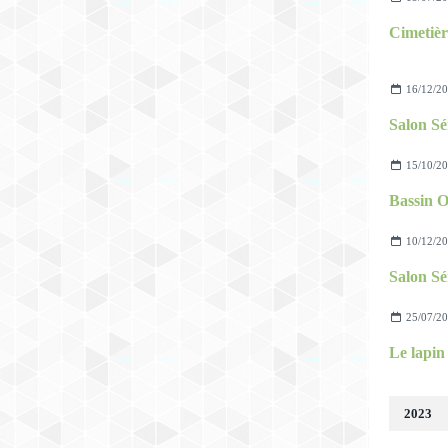
Cimetière
16/12/2
Salon Sé
15/10/2
10/12/2
Salon Sé
25/07/2
Le lapin 
2023