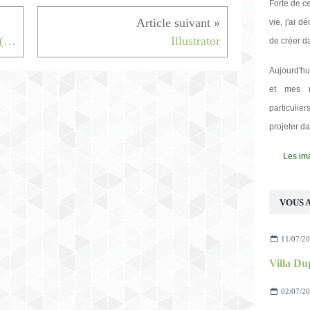
Forte de c
vie, j'ai d
Le Royal Golf Club / Mougins (06)
Illustrator
de créer d
Aujourd'hu
et mes m
particulie
projeter d
Les ima
VOUS A
11/07/2
Villa Du
02/07/2