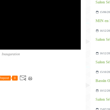
Salon Sé
15/06/2
MIN en F
16/12/2
Salon Sé
16/12/2
Inauguration
Salon Sé
E
15/10/2
Repost
0
10/12/2
Salon Sé
25/07/2