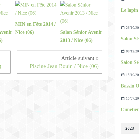
Le lapin 
MIN en Fête 2014 /
26/10/2
Avenir
Nice (06)
Salon Sénior Avenir
Salon Sé
6)
2013 / Nice (06)
08/12/2
Salon Sé
)
Piscine Jean Bouin / Nice (06)
15/10/2
15/07/2
Cimetière
2023