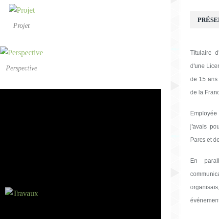
PRÉSE
Projet
Titulaire
d'une Licen
Perspective
de 15 ans 
de la Fran
Employée
j'avais po
Parcs et de
En paral
communica
organisai
événement