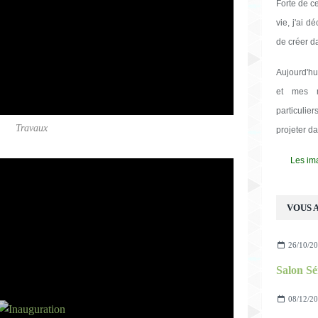
Forte de c
vie, j'ai d
de créer d
Aujourd'hu
et mes m
particulie
Travaux
projeter d
Les ima
VOUS A
26/10/2
Salon Sé
08/12/2