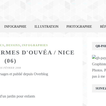
INFOGRAPHIE
ILLUSTRATION
PHOTOGRAPHIE
RÉ
,
,
ICS
DESSINS
INFOGRAPHIES
QB-PA
RMES D'OUVÉA / NICE
(06)
Graphist
16 FÉVRIER 2008
Photos. P
sages et publié depuis Overblog
pas à me 
SUIVE
d'un jardin pour enfants